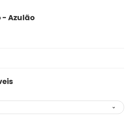
 - Azulão
veis