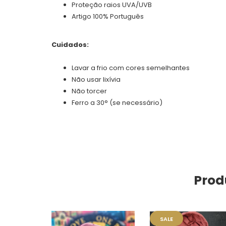
Proteção raios UVA/UVB
Artigo 100% Português
Cuidados:
Lavar a frio com cores semelhantes
Não usar lixívia
Não torcer
Ferro a 30° (se necessário)
Prod
SALE