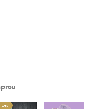
prou
SALE