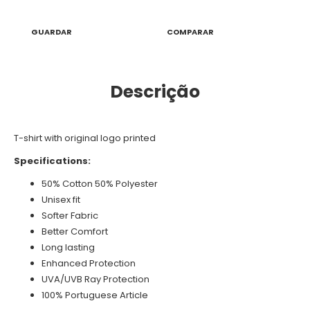
GUARDAR
COMPARAR
Descrição
T-shirt with original logo printed
Specifications:
50% Cotton 50% Polyester
Unisex fit
Softer Fabric
Better Comfort
Long lasting
Enhanced Protection
UVA/UVB Ray Protection
100% Portuguese Article