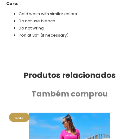
Care:
Cold wash with similar colors
Do not use bleach
Do not wring
Iron at 30° (if necessary)
Produtos relacionados
Também comprou
SALE